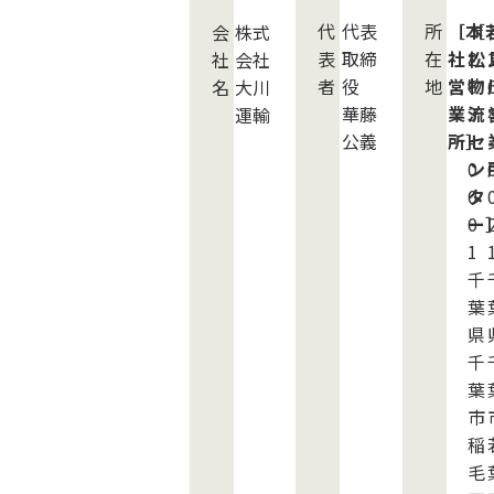
代
代表
所
［本
〒
［
会
株式
表
取締
在
社
2
松
社
会社
者
役
地
営
6
物
名
大川
華藤
業
3
流
運輸
公義
所］
-
セ
-
0
ン
0
タ
0
ー
1
千
葉
県
千
葉
市
稲
毛