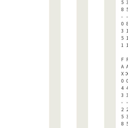
5
8
-
-
0
3
5
1
F
A
X
0
4
3
-
-
2
5
8