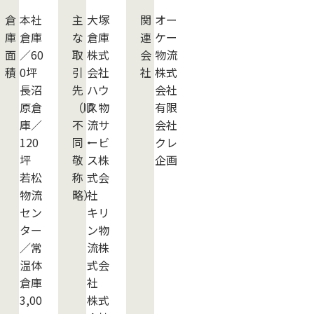
倉
本社
主
大塚
関
オー
庫
倉庫
な
倉庫
連
ケー
面
／60
取
株式
会
物流
積
0坪
引
会社
社
株式
長沼
先
ハウ
会社
原倉
（順
ス物
有限
庫／
不
流サ
会社
120
同・
ービ
クレ
坪
敬
ス株
企画
若松
称
式会
物流
略）
社
セン
キリ
ター
ン物
／常
流株
温体
式会
倉庫
社
3,00
株式