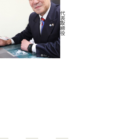
代
表
取
締
役