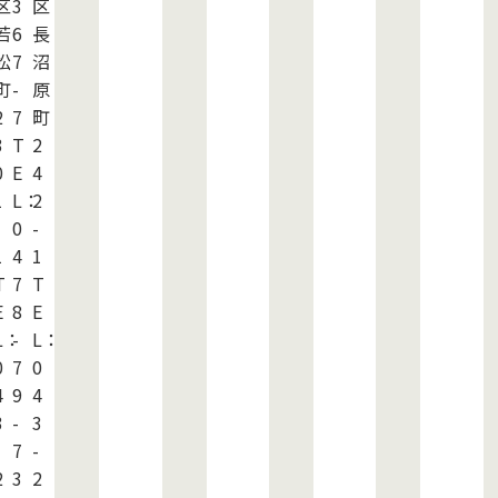
区
3
区
若
6
長
松
7
沼
町
-
原
2
7
町
3
T
2
0
E
4
1
L：
2
0
-
1
4
1
T
7
T
E
8
E
：
L：
-
L：
0
7
0
4
9
4
3
-
3
7
-
2
3
2