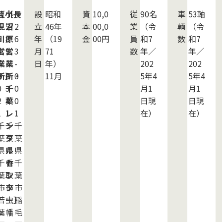
若
〒
［小
〒
［長
〒
設
昭和
資
10,0
従
90名
車
53軸
2
見
2
沼
2
立
46年
本
00,0
業
（令
輌
（令
6
川
8
原
6
年
（19
金
00円
員
和7
数
和7
4
営
9
営
3
月
71
数
年／
年／
業
-
業
-
日
年）
202
202
0
所］
0
所・
0
11月
5年4
5年4
0
3
千
0
月1
月1
］
2
4
葉
0
日現
日現
1
1
レ
1
在）
在）
千
千
ン
千
葉
葉
タ
葉
県
県
ル
県
千
香
セ
千
葉
取
ン
葉
市
市
タ
市
若
虫
ー］
稲
葉
幡
毛