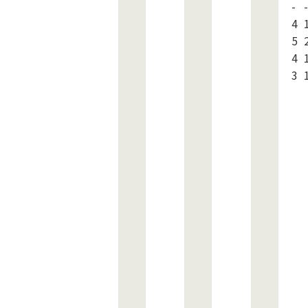
-
-
4
5
4
3