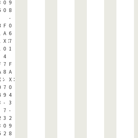
3
0
9
5
0
8
-
8
F
0
1
A
6
1
X：
7
1
0
1
4
F
7
F
A
8
A
：
X：
-
X：
0
7
0
4
9
4
3
-
3
7
-
2
3
2
3
0
9
5
2
8