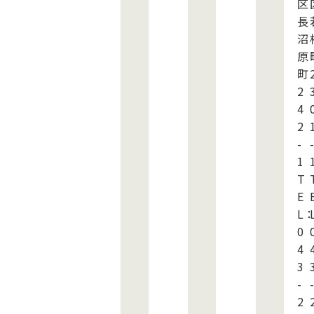
区
長
沼
原
町
2
4
2
-
-
1
T
E
L
0
4
3
-
-
2