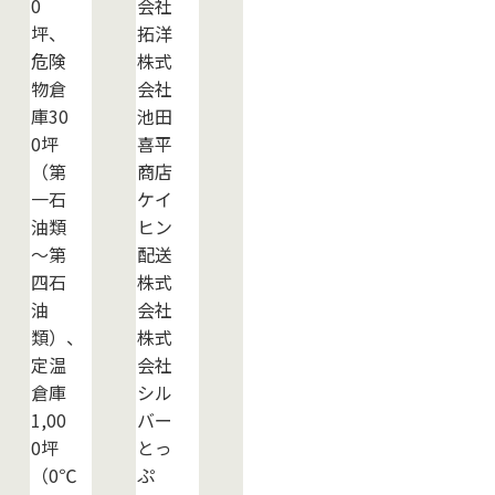
0
会社
坪、
拓洋
危険
株式
物倉
会社
庫30
池田
0坪
喜平
（第
商店
一石
ケイ
油類
ヒン
～第
配送
四石
株式
油
会社
類）、
株式
定温
会社
倉庫
シル
1,00
バー
0坪
とっ
（0℃
ぷ