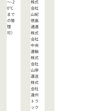
～-2
株式
0℃
会社
まで
山紀
の管
徳島
理
通運
可）
株式
会社
中央
運輸
株式
会社
山岸
運送
株式
会社
遠州
トラ
ック